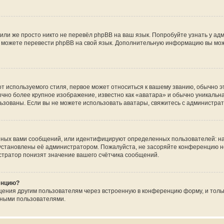
или же просто никто не перевёл phpBB на ваш язык. Попробуйте узнать у ад
ами можете перевести phpBB на свой язык. Дополнительную информацию вы мо
 используемого стиля, первое может относиться к вашему званию, обычно это
чно более крупное изображение, известно как «аватара» и обычно уникальна
пользованы. Если вы не можете использовать аватары, свяжитесь с администр
нных вами сообщений, или идентифицируют определенных пользователей: на
установлены её администратором. Пожалуйста, не засоряйте конференцию н
тратор понизят значение вашего счётчика сообщений.
енцию?
щения другим пользователям через встроенную в конференцию форму, и толь
мными пользователями.