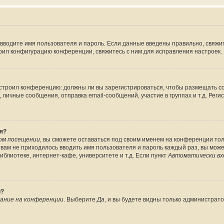
 вводите имя пользователя и пароль. Если данные введены правильно, свяжит
оил конфигурацию конференции, свяжитесь с ним для исправления настроек.
 настроил конференцию: должны ли вы зарегистрироваться, чтобы размещать 
ичные сообщения, отправка email-сообщений, участие в группах и т.д. Регис
я?
ом посещении
, вы сможете оставаться под своим именем на конференции тол
ы вам не приходилось вводить имя пользователя и пароль каждый раз, вы мож
блиотеке, интернет-кафе, университете и т.д. Если пункт
Автоматически вх
й?
ание на конференции
. Выберите
Да
, и вы будете видны только администрат