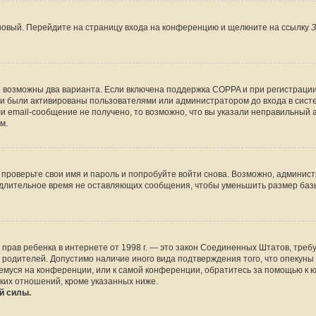
 новый. Перейдите на страницу входа на конференцию и щелкните на ссылку
З
о возможны два варианта. Если включена поддержка COPPA и при регистрации 
и были активированы пользователями или администратором до входа в систе
 email-сообщение не получено, то возможно, что вы указали неправильный а
м.
проверьте свои имя и пароль и попробуйте войти снова. Возможно, админист
длительное время не оставляющих сообщения, чтобы уменьшить размер базы
тных прав ребенка в интернете от 1998 г. — это закон Соединенных Штатов, т
е родителей. Допустимо наличие иного вида подтверждения того, что опек
ющемуся на конференции, или к самой конференции, обратитесь за помощью к 
ких отношений, кроме указанных ниже.
й силы.