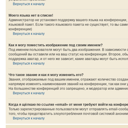
Вернуться к началу
Моего языка нет в списке!
Администратор не установил поддержку вашего языка на конференции, 
языковой пакет. Если такого языкового пакета не существует, то вы с
конференции)
Вернуться к началу
Как я могу поместить изображение под своим именем?
Под именем пользователя могут быть два изображения. В зависимости от
сообщений вы оставили или на ваш статус на конференции. Второе, обы
поддержка аватар, и от него же зависит, какие аватары могут быть ис
Вернуться к началу
Что такое звание и как я могу изменить его?
Звания, отображаемые под вашим именем, отражают количество созда
напрямую изменять наименования званий на конференции, так как они 
На большинстве конференций это запрещено, и модератор или админис
Вернуться к началу
Когда я щёлкаю по ссылке «email» от меня требуют войти на конфер
Только зарегистрированные пользователи могут отправлять email-сооб
того, чтобы предотвратить злоупотребления почтовой системой анони
Вернуться к началу