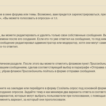
е в окне форума или темы. Возможно, вам придется зарегистрироваться, пр
 «Вы можете голосовать в опросах» и т.п.
вы можете редактировать и удалять только свои собственные сообщения. В
емени после его создания. Если кто-то уже ответил на сообщение, то под ни
 сообщение редактировал администратор или модератор, хотя они могут сами
о-то ответил.
 личном разделе. После этого вы можете отметить флажком пункт
Присоедини
 вашим сообщениям, сделав соответствующий выбор в параграфе «Отправка 
х, убрав флажок
Присоединить подпись
в форме отправки сообщения.
ните на закладке или перейдите в форму
Создать опрос
под основной формо
создание опросов. Задайте тему и как минимум два варианта ответа в соотве
 вариантов, которые могут выбрать пользователи при голосовании, с помощью
зменять вариант, за который они проголосовали.