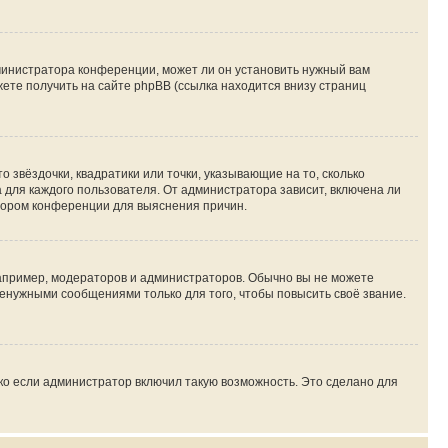
министратора конференции, может ли он установить нужный вам
жете получить на сайте phpBB (ссылка находится внизу страниц
 звёздочки, квадратики или точки, указывающие на то, сколько
 для каждого пользователя. От администратора зависит, включена ли
атором конференции для выяснения причин.
пример, модераторов и администраторов. Обычно вы не можете
енужными сообщениями только для того, чтобы повысить своё звание.
ко если администратор включил такую возможность. Это сделано для