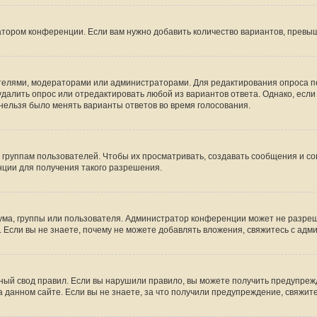
атором конференции. Если вам нужно добавить количество вариантов, превы
дателями, модераторами или администраторами. Для редактирования опроса п
 удалить опрос или отредактировать любой из вариантов ответа. Однако, есл
 нельзя было менять варианты ответов во время голосования.
руппам пользователей. Чтобы их просматривать, создавать сообщения и со
ции для получения такого разрешения.
ма, группы или пользователя. Администратор конференции может не разре
 Если вы не знаете, почему не можете добавлять вложения, свяжитесь с ад
ый свод правил. Если вы нарушили правило, вы можете получить предупреж
 данном сайте. Если вы не знаете, за что получили предупреждение, свяжи