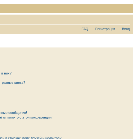
FAQ
Регистрация
Вход
 в них?
т разные цвета?
чные сообщения!
l от кого-то с этой конференции!
лей в списках моих друзей и недругов?