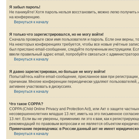
Я забыл пароль!
Не паникуйте! Хотя пароль нельзя восстановить, можно легко получить
на конференцию.
Вернуться к началу
Я только что зарегистрировался, но не могу войти!
Сначала проверьте свои имя пользователя и пароль. Если они верны, т
На некоторых конференциях требуется, чтобы все новые учётные запис
был прислано email-сообщение, следуйте полученным инструкциям. Если
ввели правильный адрес email, попробуйте связаться с администраторо
Вернуться к началу
Я давно зарегистрирован, но больше не могу войти!
Попытайтесь найти email-сообщение, присланное вам при регистрации, 
причинам. Многие конференции периодически удаляют пользователей, 
активнее участвовать в дискуссиях.
Вернуться к началу
Что такое COPPA?
COPPA (Child Online Privacy and Protection Act), или Акт о защите час
несовершеннолетних младше 13 лет, иметь на это письменное согласи
13 лет. Если вы не уверены, применимо ли это к вам, как к регистриру
рекомендаций по правовым вопросам и не является объектом юридичес
Примечание переводчика: в России данный акт не имеет юридическо
Вернуться к началу