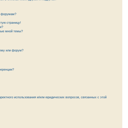
и форумам?
стую страницу!
и?
ные мной темы?
тему или форум?
ференции?
рректного использования и/или юридических вопросов, связанных с этой