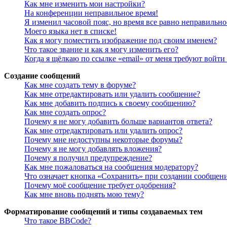
Как мне изменить мои настройки?
На конференции неправильное время!
Я изменил часовой пояс, но время все равно неправильно
Моего языка нет в списке!
Как я могу поместить изображение под своим именем?
Что такое звание и как я могу изменить его?
Когда я щёлкаю по ссылке «email» от меня требуют войт
Создание сообщений
Как мне создать тему в форуме?
Как мне отредактировать или удалить сообщение?
Как мне добавить подпись к своему сообщению?
Как мне создать опрос?
Почему я не могу добавить больше вариантов ответа?
Как мне отредактировать или удалить опрос?
Почему мне недоступны некоторые форумы?
Почему я не могу добавлять вложения?
Почему я получил предупреждение?
Как мне пожаловаться на сообщения модератору?
Что означает кнопка «Сохранить» при создании сообщен
Почему моё сообщение требует одобрения?
Как мне вновь поднять мою тему?
Форматирование сообщений и типы создаваемых тем
Что такое BBCode?