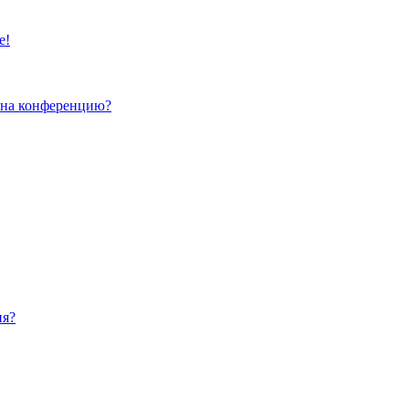
е!
и на конференцию?
ия?