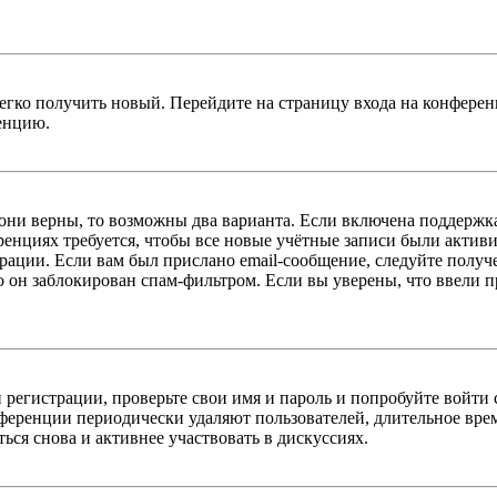
легко получить новый. Перейдите на страницу входа на конфер
енцию.
 они верны, то возможны два варианта. Если включена поддержка
енциях требуется, чтобы все новые учётные записи были актив
трации. Если вам был прислано email-сообщение, следуйте получ
о он заблокирован спам-фильтром. Если вы уверены, что ввели пр
 регистрации, проверьте свои имя и пароль и попробуйте войти
ференции периодически удаляют пользователей, длительное вре
ься снова и активнее участвовать в дискуссиях.