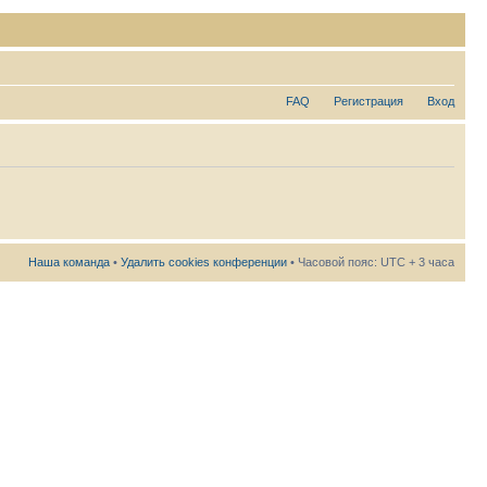
FAQ
Регистрация
Вход
Наша команда
•
Удалить cookies конференции
• Часовой пояс: UTC + 3 часа