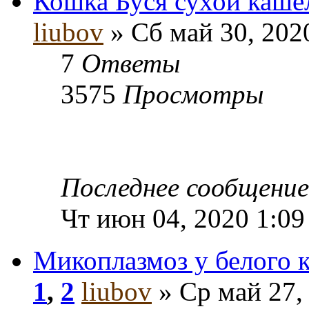
Кошка Буся сухой кашел
liubov
» Сб май 30, 202
7
Ответы
3575
Просмотры
Последнее сообщени
Чт июн 04, 2020 1:09
Микоплазмоз у белого к
1
,
2
liubov
» Ср май 27,