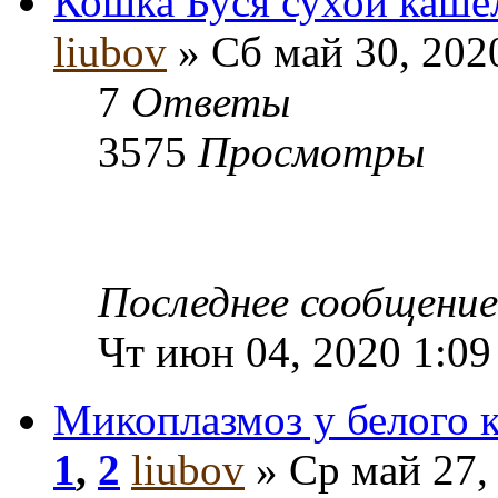
Кошка Буся сухой кашел
liubov
» Сб май 30, 202
7
Ответы
3575
Просмотры
Последнее сообщени
Чт июн 04, 2020 1:09
Микоплазмоз у белого к
1
,
2
liubov
» Ср май 27,