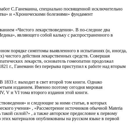
х работ С.Ганеманна, специально посвященной исключительно
ства» и «Хроническими болезнями» фундамент
ванием «Чистого лекарствоведения». В по-следние два
Медика», являющего собой кальку с распространенного в
енном порядке симптомы выявленного в испытаниях (и, иногда,
х) чистого действия лекарственных средств. Совершая
патических лекарств, основатель гомеопатии продолжал
821 г., Ганеманн без перерыва приступил к работе над вторым
 1833 г. выходит в свет второй том книги. Однако
ретьим изданием. Именно поэтому сегодня мировая
IV, V и VI тома второго издания этой книги.
твоведения» и следующие за ними статьи, в которых
ческого учения» , «Рассмотрение источников обычной Materia
 такой силой?» , а также авторское предисловие к первому
з этих материалов опубликованы на русском языке в первой