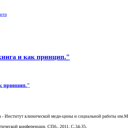
ентр
книга и как принцип."
к принцип."
- Институт клинической меди-цины и социальной работы им.М.
ической конференции. СПб., 2011. С.34-35.