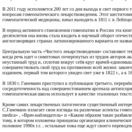
В 2011 году исполняется 200 лет со дня выхода в свет первог
вопросам гомеопатического лекарствоведения. Этот шеститом
гомеопатической медицины, начал выходить в 1811 г. в Лейпциге
В период активного становления гомеопатии в России эта книг
десятилетия она вновь стала входить в научный оборот отече
англоговорящих странах латинизированного варианта ее названи
Центральную часть «Чистого лекарствоведения» составляют те
когда речь идет о симптомах почерпнутых из трудов авторов 
неустанный труд и, сплотив вокруг себя круг врачей-единомы
совершенствовать свой труд на протяжении всей жизни: законч
изданием, первый том которого увидео свет уже в 1822 г., а к 
В 1830 г. Ганеманн приступил к публикации третьего, перераб
сосредоточенность над совершенстованием арсенала антипсори
гомеопатическая школа использует в качестве эталонных текстов
Кроме самих лекарственных патогенезов существенный интерес
С.Ганеманн излагает свои взгляды на различные аспекты гомео
medica» , «Врач-наблюдатель» и «Каким образом такие разбавле
тому, в котором изложены принципы организации клинического
половине 1990х г.г. , остальные пока еще ждут своего переводч