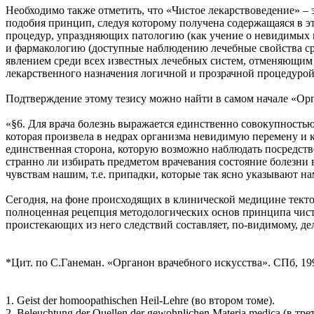
Необходимо также отметить, что «Чистое лекарствоведение» – 
подобия принцип, следуя которому получена содержащаяся в э
процедур, упраздняющих патологию (как учение о невидимых 
и фармакологию (доступные наблюдению лечебные свойства ср
явлением среди всех известных лечебных систем, отменяющим 
лекарственного назначения логичной и прозрачной процедурой
Подтверждение этому тезису можно найти в самом начале «Ор
«§6. Для врача болезнь выражается единственно совокупностью 
которая произвела в недрах организма невидимую перемену и ко
единственная сторона, которую возможно наблюдать посредств
странно ли избирать предметом врачевания состояние болезни в
чувствам нашим, т.е. припадки, которые так ясно указывают на
Сегодня, на фоне происходящих в клинической медицине текто
полноценная рецепция методологических основ принципа чисто
проистекающих из него следствий составляет, по-видимому, де
*Цит. по С.Ганеман. «Органон врачебного искусства». СПб, 1992.
1. Geist der homoopathischen Heil-Lehre (во втором томе).
2. Beleuchtung der Quellen der gewohnlichen Materia medica (в тре