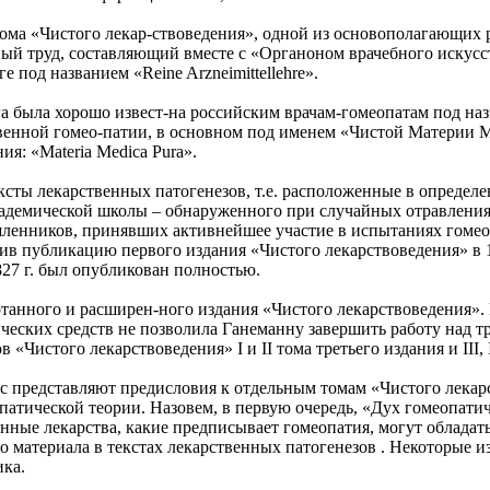
о тома «Чистого лекар-ствоведения», одной из основополагающи
ный труд, составляющий вместе с «Органоном врачебного искус
 под названием «Reine Arzneimittellehre».
а была хорошо извест-на российским врачам-гомеопатам под наз
ственной гомео-патии, в основном под именем «Чистой Материи 
я: «Materia Medica Pura».
ксты лекарственных патогенезов, т.е. расположенные в определ
академической школы – обнаруженного при случайных отравления
шленников, принявших активнейшее участие в испытаниях гомео
ив публикацию первого издания «Чистого лекарствоведения» в 1
1827 г. был опубликован полностью.
отанного и расширен-ного издания «Чистого лекарствоведения». В
ческих средств не позволила Ганеманну завершить работу над т
 «Чистого лекарствоведения» I и II тома третьего издания и III, 
 представляют предисловия к отдельным томам «Чистого лекарс
патической теории. Назовем, в первую очередь, «Дух гомеопати
нные лекарства, какие предписывает гомеопатия, могут обладать
 материала в текстах лекарственных патогенезов . Некоторые и
ика.