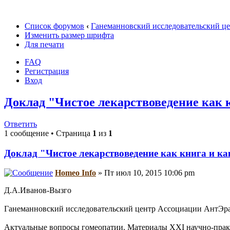
Список форумов
‹
Ганеманновский исследовательский ц
Изменить размер шрифта
Для печати
FAQ
Регистрация
Вход
Доклад "Чистое лекарствоведение как 
Ответить
1 сообщение • Страница
1
из
1
Доклад "Чистое лекарствоведение как книга и ка
Homeo Info
» Пт июл 10, 2015 10:06 pm
Д.А.Иванов-Вызго
Ганеманновский исследовательcкий центр Ассоциации АнтЭра 
Актуальные вопросы гомеопатии. Материалы XXI научно-практ