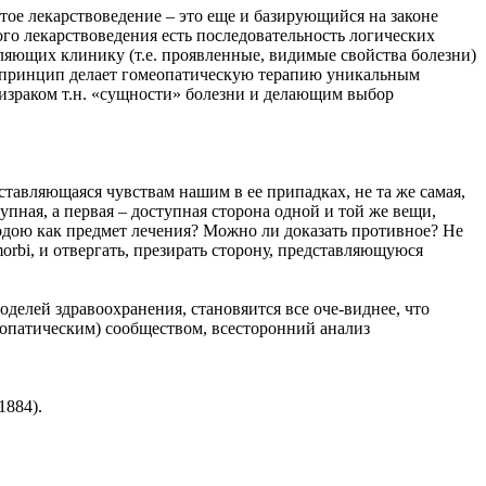
стое лекарствоведение – это еще и базирующийся на законе
го лекарствоведения есть последовательность логических
яющих клинику (т.е. проявленные, видимые свойства болезни)
т принцип делает гомеопатическую терапию уникальным
израком т.н. «сущности» болезни и делающим выбор
ставляющаяся чувствам нашим в ее припадках, не та же самая,
пная, а первая – доступная сторона одной и той же вещи,
одою как предмет лечения? Можно ли доказать противное? Не
orbi, и отвергать, презирать сторону, представляющуюся
елей здравоохранения, становяится все оче-виднее, что
еопатическим) сообществом, всесторонний анализ
1884).