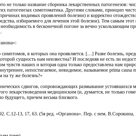
это не только название сборника лекарственных патогенезов: чи
тих патогенезах симптоматика. Другими словами, принцип чисто
причинах видимых проявлений болезни) и корректно отождествл
едства, избираемого для лечения этой болезни). Тем самым это
необходимость в бесконечной погоне за вечно ускользающим пр
.
ганона»:
симптомов, в которых она проявляется. […] Разве болезнь, пред
торой сущность нам неизвестна? И последняя не есть ли недосту
ом чувств наших и которая одна только предоставлена нам прир
нутреннее, непостигаемое, невидимое, называемое prima causa m
м на ту же болезнь?»
нических сдвигов, сопровождающих размывание устоявшихся мод
го лекарствоведения медицинским (и, думается, не только гом
ло будущего, причем весьма близкого.
 С.12-13, 17, 63. (5я ред. «Органона». Пер. с нем. В.Сорокина, 
тьем томе).