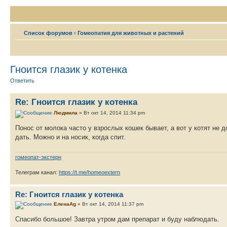
Список форумов
‹
Гомеопатия для животных и растений
Гноится глазик у котенка
Ответить
Re: Гноится глазик у котенка
Людмила
» Вт окт 14, 2014 11:34 pm
Понос от молока часто у взрослых кошек бывает, а вот у котят не 
дать. Можно и на носик, когда спит.
гомеопат-экстерн
Телеграм канал:
https://t.me/homeoextern
Re: Гноится глазик у котенка
ЕленаAg
» Вт окт 14, 2014 11:37 pm
Спасибо большое! Завтра утром дам препарат и буду наблюдать.