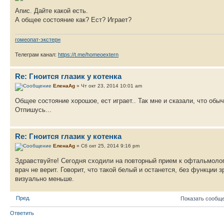
Апис. Дайте какой есть.
А общее состояние как? Ест? Играет?
гомеопат-экстерн
Телеграм канал:
https://t.me/homeoextern
Re: Гноится глазик у котенка
ЕленаAg
» Чт окт 23, 2014 10:01 am
Общее состояние хорошое, ест играет.. Так мне и сказали, что обы
Отпишусь...
Re: Гноится глазик у котенка
ЕленаAg
» Сб окт 25, 2014 9:16 pm
Здравствуйте! Сегодня сходили на повторный прием к офтальмологу
врач не верит. Говорит, что такой белый и останется, без функции 
визуально меньше.
Пред.
Показать сообще
Ответить