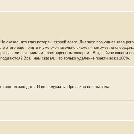
о сказал, что глаз потерян, скорей всего. Диагноз: прободная язва рог
ле этого еще придти и уже окончательно скажет - поможет ли операция..
признавали неизлчимым - растворенным сахаром.. Вот, сейчас капаем всё
 поддаются? Врач нам сказал, что только удаление практически 100%.
то еще можно дать. Надо подумать. Про сахар не слышала.