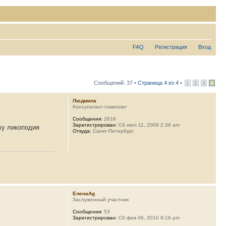
FAQ
Регистрация
Вход
Сообщений: 37 •
Страница
4
из
4
•
1
2
3
4
Людмила
Консультант-гомеопат
Сообщения:
2616
Зарегистрирован:
Сб июл 11, 2009 2:36 am
ьку ликоподия
Откуда:
Санкт-Петербург
ЕленаAg
Заслуженный участник
Сообщения:
53
Зарегистрирован:
Сб фев 06, 2010 9:16 pm