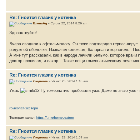
Re: Гноится глазик у котенка
ЕленаAg
» Ср окт 22, 2014 8:26 am
Здравствуйте!
Вчера сводили к офтальмологу. Он тоже подтвердил герпес-вирус. Н
радужной оболочки. Назначил флоксал, баларпан и корнегель.. Пос
А мне тут рассказали, как в народе лечили бельмо, которое врачи 
доктор прописал, и сахар... Такие вещи гомеопатическому лечению
Re: Гноится глазик у котенка
Людмила
» Чт окт 23, 2014 1:48 am
Ужас
Ну гомеопатию пробовали уже. Даже не знаю уже ч
гомеопат-экстерн
Телеграм канал:
https://t.me/homeoextern
Re: Гноится глазик у котенка
Людмила
» Чт окт 23, 2014 1:57 am