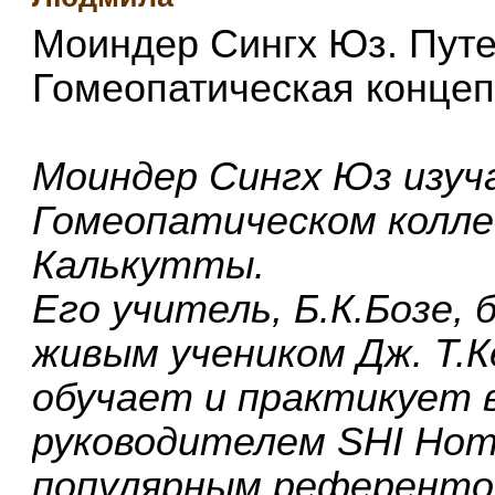
Моиндер Сингх Юз. Пут
Гомеопатическая концеп
Моиндер Сингх Юз изуч
Гомеопатическом колле
Калькутты.
Его учитель, Б.К.Бозе,
живым учеником Дж. Т.К
обучает и практикует 
руководителем SHI Homoe
популярным референтом