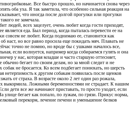
ивогрибковые. Все быстро прошло, но начинается снова через
ять оба уха. Я так заметила, что особенно сильная реакция на
казывает, что иногда после долгой прогулки или прогулки
 такого не замечала.
ит людей, всех зацелует, очень любит когда гости приходят,
 является еда. Был период, когда пыталась перевести ее на
учки совсем не любит. Когда поднимаю ее, становится как
б наст, но все равно просила еще покидать мяч. Плавать не
сейчас точно не помню, но вроде бы с ушками началось все,
льная, если волнуется, например когда собираемся гулять и она
гпинчер у нас, которая младше и часто старшую оттесняет,
 обычно бегает по своим делам, но за мной следит и не
 собак не бросается. Ко всем подбегает понюхать, но шерсть
ая нетерпимость к другим собакам появилась после щенков
зжать от страха. В возрасте около 2 лет один раз рожала,
сех выкормила. Ложными беременностями не страдает. К нашим
Если дети все же начинают приставать, то просто уходит, если
На улице бегает как попало, по лужам, по грязи. Прикус норма,
белковый перекорм, лечение печени и уменьшение белков