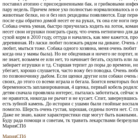
поставил атопию с присоединенными бак. и грибковыми инфекц
пару недель. Причем левое ухо полностью нормализовалось и об
животные белки, но и без них рецидивы появляются. Еще пери
после еды обратно домой несет ее на руках, тк она еле ноги пер
Собака очень умная, быстро приучилась ходить на лоток, коман
несет свои игрушки поиграть сразу, что очень нетипично для д
сухой корм в 2010 году, оттуда и начались, как мне кажется, п
деревянная. Из ласки любит полежать рядом на диване. Очень л
любит, мыться тоже. Собака одного хозяина, меня очень любит 
когда она у мамы была). Но не обидчивая и ничего не портит, н
не знает, возьмем ее или нет, то начинает бегать, скулить или 
забирает игрушки и тд. Старшая терпит до поры до времени, но
убегает, хорошо слушается, часто вожу без поводка. Очень люб
по позвоночнику дыбом. Если щенки другие или собаки очень 
своих, до этого со всеми играла и бегала. Боится некоторых бол
беременность запланированная, 4 щенка, первый кобель родил
детям сначала проявляла интерес, пыталась заботиться, сейчас 
не нравится, никогда не рычит и не кусает. Спит, завернувшись 
есть зубной камень. До истории с ушами были гнойные воспале
помогло. Шерсть очень густая, хорошая, седины почти нет. С г
Даже не знаю, какие характеристики еще могут быть важными..
Буду рада помощи и советам, тк травить лекарствами безрезуль
МарияСПб
МарияСПб