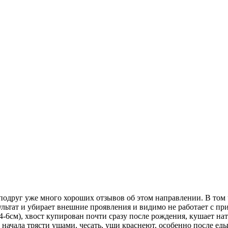
 подруг уже много хороших отзывов об этом направлении. В том 
ьтат и убирает внешние проявления и видимо не работает с прич
 4-6см), хвост купирован почти сразу после рождения, кушает н
: начала трясти ушами, чесать, уши краснеют, особенно после ед