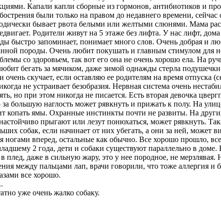
иями. Капали капли сборные из гормонов, антибиотиков и прот
острения были только на правом до недавнего времени, сейчас оп
одически бывает рвота белыми или желтыми слюнями. Мама расс
едвигает. Родители живут на 5 этаже без лифта. У нас лифт, дома
ды быстро запоминает, понимает много слов. Очень добрая и люб
анной породы. Очень любит покушать и главным стимулом для нее
роблемы со здоровьем, так вот его она не очень хорошо ела. На р
юбит бегать за мячиком, даже зимой однажды стерла подушечки о
и очень скучает, если оставляю ее родителям на время отпуска (
икогда не устраивает безобразия. Нервная система очень нестаби
лаять, но при этом никогда не писается. Есть вторая девочка цвер
 за большую наглость может рявкнуть и прижать к полу. На улице
ит копать ямы. Охранные инстинкты почти не развиты. На других
настойчиво прыгают или лезут понюхаться, может рявкнуть. Так
ьших собак, если начинает от них убегать, а они за ней, может ви
ся ногами вперед, остальные как обычно. Все хорошо прошло, в
младшему 2 года, дети и собаки существуют параллельно в доме. 
в плед, даже в сильную жару, это у нее породное, не мерзлявая. 
ния между пальцами лап, врачи говорили, что тоже аллергия и 
лазами все хорошо.
.
татно уже очень жалко собаку.