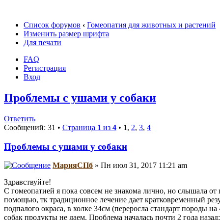
Список форумов
‹
Гомеопатия для животных и растений
Изменить размер шрифта
Для печати
FAQ
Регистрация
Вход
Проблемы с ушами у собаки
Ответить
Сообщений: 31 •
Страница
1
из
4
•
1
,
2
,
3
,
4
Проблемы с ушами у собаки
МарияСПб
» Пн июл 31, 2017 11:21 am
Здравствуйте!
С гомеопатией я пока совсем не знакома лично, но слышала от
помощью, тк традиционное лечение дает кратковременный резул
подпалого окраса, в холке 34см (переросла стандарт породы на
собак продукты не даем. Проблема началась почти 2 года назад