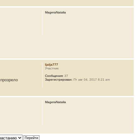
MageraNatalia
ljalja777
Участник
Сообщения:
37
 прозрело
Зарегистрирован:
Пт авг 04, 2017 8:21 am
MageraNatalia