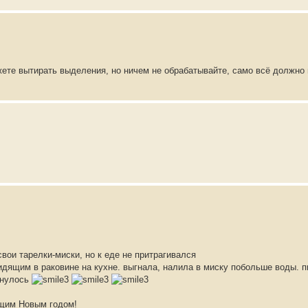
ете вытирать выделения, но ничем не обрабатывайте, само всё должно 
свои тарелки-миски, но к еде не притрагивался
идящим в раковине на кухне. выгнала, налила в миску побольше воды. пи
ернулось
ющим Новым годом!