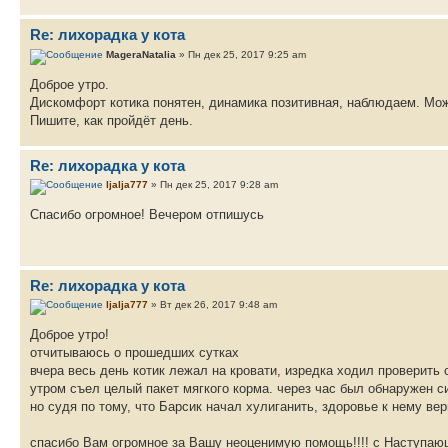
Re: лихорадка у кота
MageraNatalia
» Пн дек 25, 2017 9:25 am
Доброе утро.
Дискомфорт котика понятен, динамика позитивная, наблюдаем. Мож
Пишите, как пройдёт день.
Re: лихорадка у кота
ljalja777
» Пн дек 25, 2017 9:28 am
Спасибо огромное! Вечером отпишусь
Re: лихорадка у кота
ljalja777
» Вт дек 26, 2017 9:48 am
Доброе утро!
отчитываюсь о прошедших сутках
вчера весь день котик лежал на кровати, изредка ходил проверить 
утром съел целый пакет мягкого корма. через час был обнаружен с
но судя по тому, что Барсик начал хулиганить, здоровье к нему в
спасибо Вам огромное за Вашу неоценимую помощь!!!! с Наступа