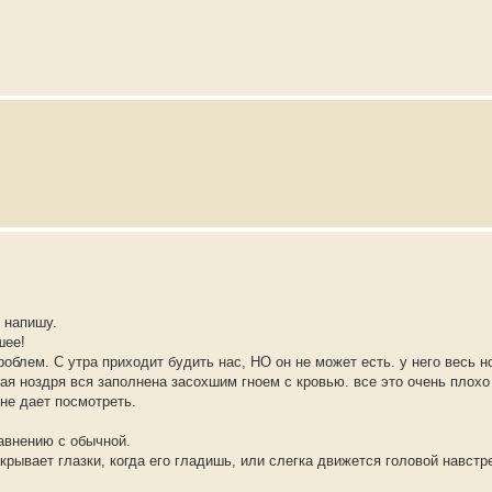
 напишу.
шее!
роблем. С утра приходит будить нас, НО он не может есть. у него весь н
вая ноздря вся заполнена засохшим гноем с кровью. все это очень плохо
 не дает посмотреть.
равнению с обычной.
крывает глазки, когда его гладишь, или слегка движется головой навстр