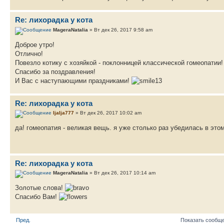
Re: лихорадка у кота
MageraNatalia
» Вт дек 26, 2017 9:58 am
Доброе утро!
Отлично!
Повезло котику с хозяйкой - поклонницей классической гомеопатии
Спасибо за поздравления!
И Вас с наступающими праздниками!
Re: лихорадка у кота
ljalja777
» Вт дек 26, 2017 10:02 am
да! гомеопатия - великая вещь. я уже столько раз убедилась в эт
Re: лихорадка у кота
MageraNatalia
» Вт дек 26, 2017 10:14 am
Золотые слова!
Спасибо Вам!
Пред.
Показать сообще