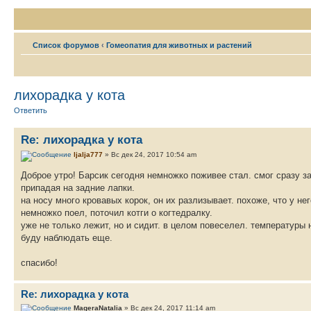
Список форумов
‹
Гомеопатия для животных и растений
лихорадка у кота
Ответить
Re: лихорадка у кота
ljalja777
» Вс дек 24, 2017 10:54 am
Доброе утро! Барсик сегодня немножко поживее стал. смог сразу за
припадая на задние лапки.
на носу много кровавых корок, он их разлизывает. похоже, что у не
немножко поел, поточил котги о когтедралку.
уже не только лежит, но и сидит. в целом повеселел. температуры 
буду наблюдать еще.
спасибо!
Re: лихорадка у кота
MageraNatalia
» Вс дек 24, 2017 11:14 am