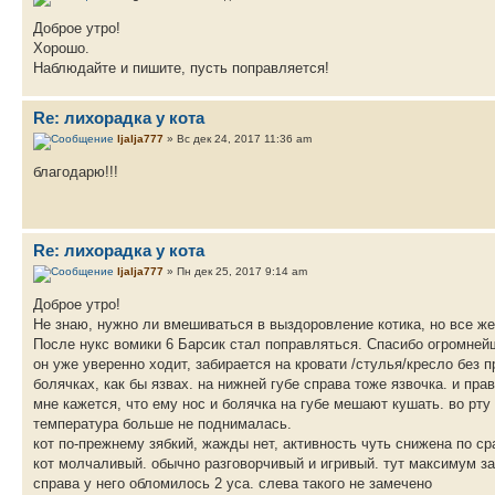
Доброе утро!
Хорошо.
Наблюдайте и пишите, пусть поправляется!
Re: лихорадка у кота
ljalja777
» Вс дек 24, 2017 11:36 am
благодарю!!!
Re: лихорадка у кота
ljalja777
» Пн дек 25, 2017 9:14 am
Доброе утро!
Не знаю, нужно ли вмешиваться в выздоровление котика, но все же
После нукс вомики 6 Барсик стал поправляться. Спасибо огромней
он уже уверенно ходит, забирается на кровати /стулья/кресло без п
болячках, как бы язвах. на нижней губе справа тоже язвочка. и пра
мне кажется, что ему нос и болячка на губе мешают кушать. во рту
температура больше не поднималась.
кот по-прежнему зябкий, жажды нет, активность чуть снижена по с
кот молчаливый. обычно разговорчивый и игривый. тут максимум за
справа у него обломилось 2 уса. слева такого не замечено