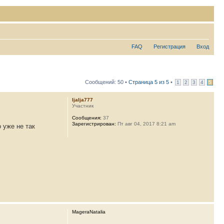
FAQ
Регистрация
Вход
Сообщений: 50 •
Страница
5
из
5
•
1
2
3
4
5
ljalja777
Участник
Сообщения:
37
Зарегистрирован:
Пт авг 04, 2017 8:21 am
 уже не так
MageraNatalia