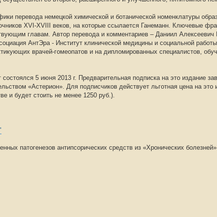
ки перевода немецкой химической и ботанической номенклатуры образ
точников XVI-XVIII веков, на которые ссылается Ганеманн. Ключевые фр
ствующим главам. Автор перевода и комментариев – Даниил Алексеевич 
социация АнтЭра - Институт клинической медицины и социальной работы
рактикующих врачей-гомеопатов и на дипломированных специалистов, об
т состоялся 5 июня 2013 г. Предварительная подписка на это издание з
льством «Астерион». Для подписчиков действует льготная цена на это 
е и будет стоить не менее 1250 руб.).
"
енных патогенезов антипсорических средств из «Хронических болезней»