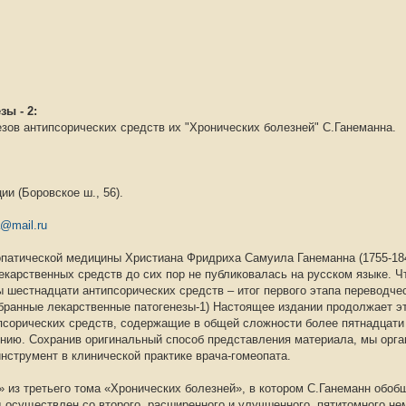
ы - 2:
зов антипсорических средств их "Хронических болезней" С.Ганеманна.
и (Боровское ш., 56).
@mail.ru
патической медицины Христиана Фридриха Самуила Ганеманна (1755-184
карственных средств до сих пор не публиковалась на русском языке. Ч
ы шестнадцати антипсорических средств – итог первого этапа переводче
бранные лекарственные патогенезы-1) Настоящее издании продолжает это
псорических средств, содержащие в общей сложности более пятнадцати
чению. Сохранив оригинальный способ представления материала, мы орган
нструмент в клинической практике врача-гомеопата.
 из третьего тома «Хронических болезней», в котором С.Ганеманн обоб
д осуществлен со второго, расширенного и улучшенного, пятитомного не