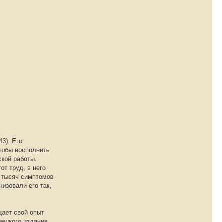
3). Его
тобы восполнить
ской работы.
т труд, в него
 тысяч симптомов
изовали его так,
щает свой опыт
мецкого издания