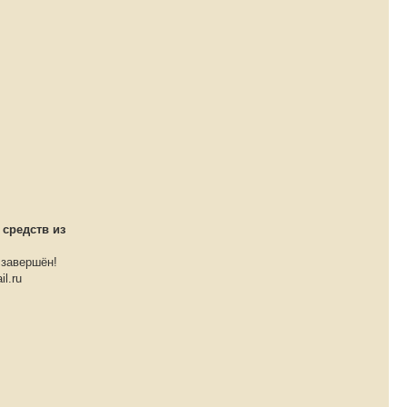
 средств из
 завершён!
l.ru