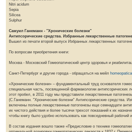
Nitri acidum
Sepia
Silicea
Sulphur
Самуил Ганеманн - "Хронические болезни"
Антипсорические средства. Избранные лекарственные патогенез
Вышел из печати второй выпуск Избранных лекарственных патогене
По вопросам приобретения книги:
Москва - Московский Гомеопатический центр здоровья и реабилитаци
Санкт-Петербург и другие города - обращаться на мейл
homeopatica
«Хронические болезни» – фундаментальный труд основателя гомео
специальная часть, посвященной фармакологии антипсорических ле
этот пробел, в 2011 году мы представили лекарственные патогенез
(С.Ганеманн. "Хронические болезни" Антипсорические средства. Из
включены полные лекарственные патогенезы еще семнадцати анти
их чистого действия и более тысячи трехсот показаний к их назна
чтобы книгу было удобно использовать как повседневный рабочий и
В состав издания вошло также «Предисловие о технике гомеопатии»
оптимальной дозировки гомеопатических лекарств к 1837 г. Перево