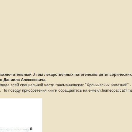
 заключительный 3 том лекарственных патогенезов антипсорических
о Даниила Алексеевича.
ревода всей специальной части ганеманновских "Хронических болезней" -
 р. По поводу приобретения книги обращайтесь на е-мейл:homeopatica@mai