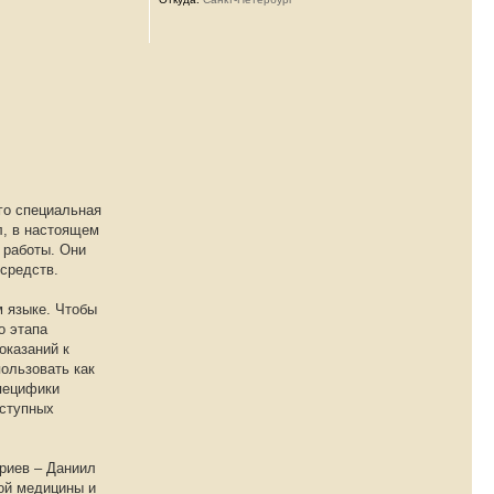
го специальная
л, в настоящем
 работы. Они
средств.
м языке. Чтобы
о этапа
оказаний к
пользовать как
пецифики
оступных
риев – Даниил
ой медицины и