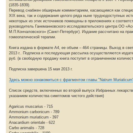
(1835-1839).
Перевод снабжен обширным комментарием, касающимся как специфи
XIX века, так и содержания целого ряда ныне труднодоступных ис
некоторых из этих источников помещены в приложениях к соответ
руководитель Ганеманновского исследовательского центра ОО «Ас
М.П.Кончаловского» (Санкт-Петербург). Издание рассчитано на п
гомеопатической терапии.
Книга издана в формате A4, ее объем – 464 страницы. Выход в све
2013 г.. Подписка и последующая рассылка осуществляются издате
руб. (в свободную продажу книга поступит в ограниченном количеств
Подписка завершена 15 мая 2013 г.
Здесь можно ознакомиться с фрагментом главы "Natrum Muriaticum
Список средств, включенных во второй выпуск Избранных лекарств
указанием количества симптомов чистого действия)
Agaricus muscarius - 715
Ammonium carbonicum - 789
Ammonium muriaticum - 397
Anacardium orientale - 622
Carbo animalis - 728