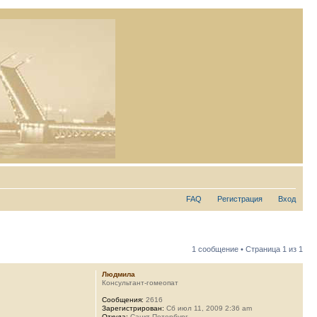
FAQ
Регистрация
Вход
1 сообщение • Страница
1
из
1
Людмила
Консультант-гомеопат
Сообщения:
2616
Зарегистрирован:
Сб июл 11, 2009 2:36 am
Откуда:
Санкт-Петербург