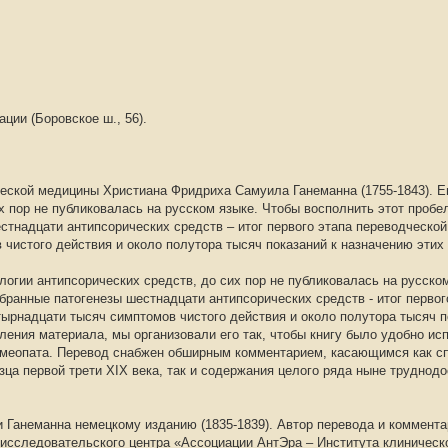
ции (Боровское ш., 56).
ческой медицины Христиана Фридриха Самуила Ганеманна (1755-1843). Е
х пор не публиковалась на русском языке. Чтобы восполнить этот пробе
тнадцати антипсорических средств – итог первого этапа переводческой
чистого действия и около полутора тысяч показаний к назначению этих 
огии антипсорических средств, до сих пор не публиковалась на русско
бранные патогенезы шестнадцати антипсорических средств - итог первог
ырнадцати тысяч симптомов чистого действия и около полутора тысяч п
ения материала, мы организовали его так, чтобы книгу было удобно ис
гомеопата. Перевод снабжен обширным комментарием, касающимся как с
ца первой трети XIX века, так и содержания целого ряда ныне труднод
 Ганеманна немецкому изданию (1835-1839). Автор перевода и коммента
 исследовательского центра «Ассоциации АнтЭра – Института клиническ