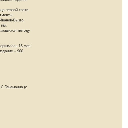
ца первой трети
агменты
Иванов-Вызго,
 им.
учающихся методу
авершилась 15 мая
издание – 900
 С.Ганеманна (с