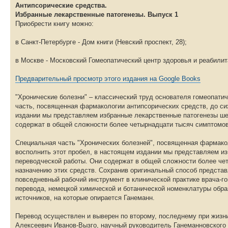
Антипсорические средства.
Избранные лекарственные патогенезы. Выпуск 1
Приобрести книгу можно:
в Санкт-Петербурге - Дом книги (Невский проспект, 28);
в Москве - Московский Гомеопатический центр здоровья и реабилита
Предварительный просмотр этого издания на Google Books
"Хронические болезни" – классический труд основателя гомеопати
часть, посвященная фармакологии антипсорических средств, до си
издании мы представляем избранные лекарственные патогенезы шес
содержат в общей сложности более четырнадцати тысяч симптомов 
Специальная часть "Хронических болезней", посвященная фармакол
восполнить этот пробел, в настоящем издании мы представляем из
переводческой работы. Они содержат в общей сложности более чет
назначению этих средств. Сохранив оригинальный способ представл
повседневный рабочий инструмент в клинической практике врача-
перевода, немецкой химической и ботанической номенклатуры образ
источников, на которые опирается Ганеманн.
Перевод осуществлен и выверен по второму, последнему при жизни
Алексеевич Иванов-Вызго, научный руководитель Ганеманновского