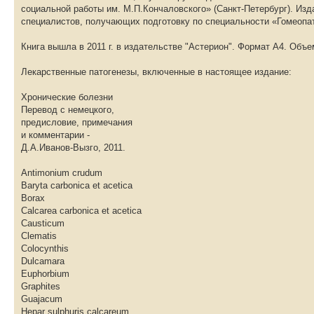
социальной работы им. М.П.Кончаловского» (Санкт-Петербург). Из
специалистов, получающих подготовку по специальности «Гомеопа
Книга вышла в 2011 г. в издательстве "Астерион". Формат A4. Объем
Лекарственные патогенезы, включенные в настоящее издание:
Хронические болезни
Перевод с немецкого,
предисловие, примечания
и комментарии -
Д.А.Иванов-Вызго, 2011.
Antimonium crudum
Baryta carbonica et acetica
Borax
Calcarea carbonica et acetica
Causticum
Clematis
Colocynthis
Dulcamara
Euphorbium
Graphites
Guajacum
Hepar sulphuris calcareum