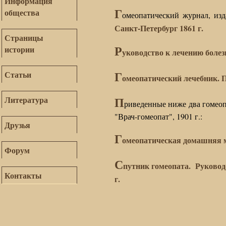
Информация
Г
общества
омеопатический журнал, из
Санкт-Петербург 1861 г.
Страницы
Р
истории
уководство к лечению болезн
Г
Статьи
омеопатический лечебник. П
П
Литература
риведенные ниже два гомеоп
"Врач-гомеопат", 1901 г.:
Друзья
Г
омеопатическая домашняя ме
Форум
С
путник гомеопата. Руководс
Контакты
г.