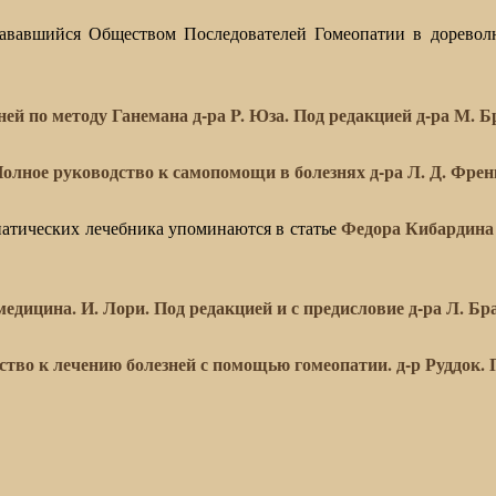
дававшийся Обществом Последователей Гомеопатии в дорево
ей по методу Ганемана д-ра P. Юза. Под редакцией д-ра М. Бр
олное руководство к самопомощи в болезнях д-ра Л. Д. Френк
Федора Кибардина 
атических лечебника упоминаются в статье
дицина. И. Лори. Под редакцией и с предисловие д-ра Л. Бра
тво к лечению болезней с помощью гомеопатии. д-р Руддок. П